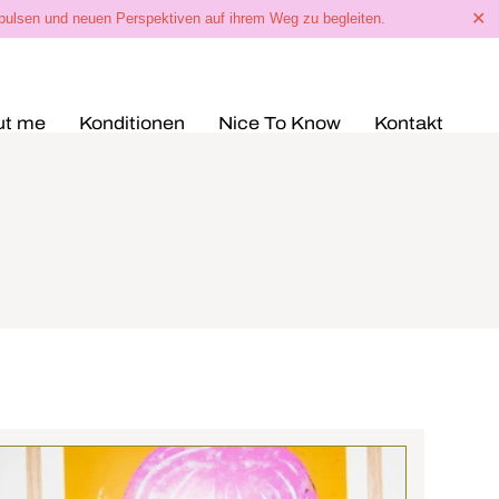
✕
mpulsen und neuen Perspektiven auf ihrem Weg zu begleiten.
ut me
Konditionen
Nice To Know
Kontakt